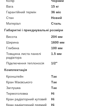
Колір
Чорний
Вага
15 кг
Гарантійний термін
36 міс
Стан
Новий
Матеріал
Сталь
Габаритні і приєднувальні розміри
Висота
204 мм
Ширина
1600 мм
Глибина
100 мм
Товщина листа панелі
1.5 мм
радіатора
Підключення теплоносія
1/2"
Комплектація
Кронштейн
Так
Кран Маєвського
Так
Заглушка
Так
Термоголовка
Ні
Кран радіаторний кутовий
Ні
Кран радіаторний прямий
Ні