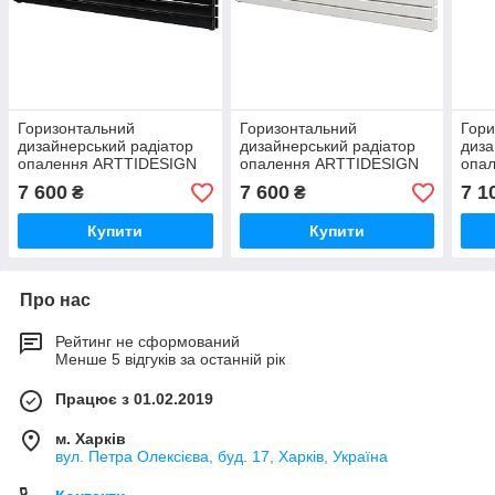
Горизонтальний
Горизонтальний
Гори
дизайнерський радіатор
дизайнерський радіатор
диза
опалення ARTTIDESIGN
опалення ARTTIDESIGN
опа
Livorno ІІ G 3/204/2000/50
Livorno ІІ G 3/204/2000/50
Livo
7 600
7 600
7 1
₴
₴
чорний матовий
білий матовий
біли
Купити
Купити
Про нас
Рейтинг не сформований
Менше 5 відгуків за останній рік
Працює з 01.02.2019
м. Харків
вул. Петра Олексієва, буд. 17, Харків, Україна