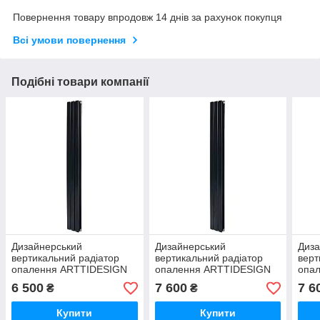
Повернення товару впродовж 14 днів за рахунок покупця
Всі умови повернення
Подібні товари компанії
Дизайнерський
Дизайнерський
Диза
вертикальний радіатор
вертикальний радіатор
верт
опалення ARTTIDESIGN
опалення ARTTIDESIGN
опа
Livorno II 3/1600/204/50
Livorno II 3/2000/204/50
Livo
6 500
7 600
7 6
₴
₴
чорний матовий.
чорний матовий.
біли
Купити
Купити