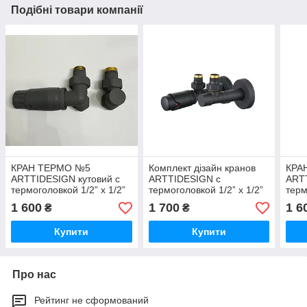
Подібні товари компанії
КРАН ТЕРМО №5
Комплект дізайн кранов
КРА
ARTTIDESIGN кутовий с
ARTTIDESIGN с
ARTT
термоголовкой 1/2” x 1/2”
термоголовкой 1/2” x 1/2”
терм
сірий матовий
чорний матовий
чорн
1 600
1 700
1 6
₴
₴
Купити
Купити
Про нас
Рейтинг не сформований