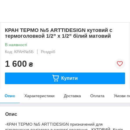
КРАН ТЕРМО №5 ARTTIDESIGN кутовий с
термоголовкой 1/2” x 1/2” білий матовий
В наявності
Код: КРАН№5Б
Роздріб
1 600
₴
Купити
Опис
Характеристики
Доставка
Оплата
Умови п
Опис
-КРАН ТЕРМО №5 ARTTIDESIGN призначений для
підключення радіатора в системі опалення. -КУТОВИЙ -Колір