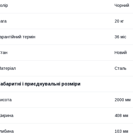
олір
Чорний
ага
20 кг
арантійний термін
36 міс
Стан
Новий
атеріал
Сталь
Габаритні і приєднувальні розміри
исота
2000 мм
Ширина
408 мм
либина
103 мм