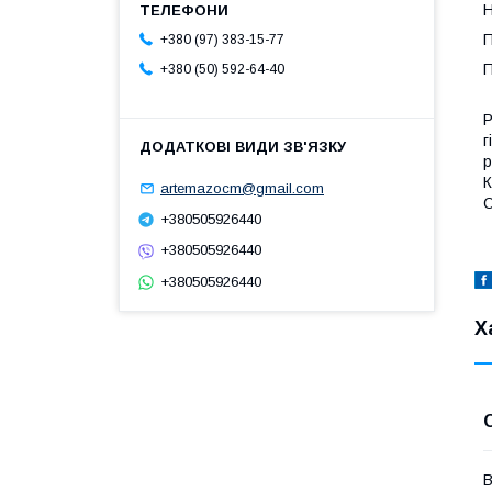
Н
П
+380 (97) 383-15-77
П
+380 (50) 592-64-40
Р
г
р
К
artemazocm@gmail.com
О
+380505926440
+380505926440
+380505926440
Х
В