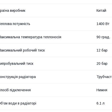
раїна виробник
Китай
еплова потужність
1400 Вт
аксимальна температура теплоносія
90 град.
аксимальний робочий тиск
12 бар
ипробувальний тиск
20 бар
онструкція радіатора
Трубчаст
посіб підключення
Нижня
б'єм води в радіаторі
6.1 л