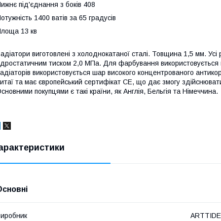
ижнє під'єднання з боків 408
отужність 1400 ватів за 65 градусів
лоща 13 кв
адіатори виготовлені з холоднокатаної сталі. Товщина 1,5 мм. Ус
ідростатичним тиском 2,0 МПа. Для фарбування використовується п
адіаторів використовується шар високого концентрованого антико
итаї та має європейський сертифікат СЕ, що дає змогу здійснюват
сновними покупцями є такі країни, як Англія, Бельгія та Німеччина.
арактеристики
Основні
иробник
ARTTIDE