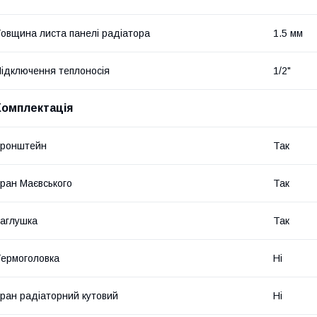
овщина листа панелі радіатора
1.5 мм
ідключення теплоносія
1/2"
Комплектація
Кронштейн
Так
ран Маєвського
Так
аглушка
Так
ермоголовка
Ні
ран радіаторний кутовий
Ні