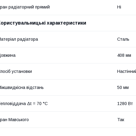
ран радіаторний прямий
Ні
Користувальницькі характеристики
атеріал радіатора
Сталь
Довжина
408 мм
посіб установки
Настінни
іжшвидкісна відстань
50 мм
епловіддача Δt = 70 °C
1280 Вт
ран Мавського
Так