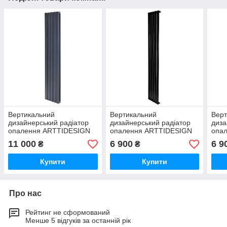
Вертикальний
Вертикальний
Верт
дизайнерський радіатор
дизайнерський радіатор
диза
опалення ARTTIDESIGN
опалення ARTTIDESIGN
опа
Livorno II 5/1800/340/50
Livorno 5/1800/340/50
Livo
11 000
6 900
6 9
₴
₴
сірий матовий
чорний матовий
сіри
Купити
Купити
Про нас
Рейтинг не сформований
Менше 5 відгуків за останній рік