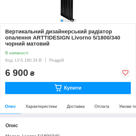
Вертикальний дизайнерський радіатор
опалення ARTTIDESIGN Livorno 5/1800/340
чорний матовий
В наявності
Код: LV.5.180.34.B
Роздріб
6 900
₴
Купити
Опис
Характеристики
Доставка
Оплата
Умови п
Опис
Модель Livorno 5/1800/340