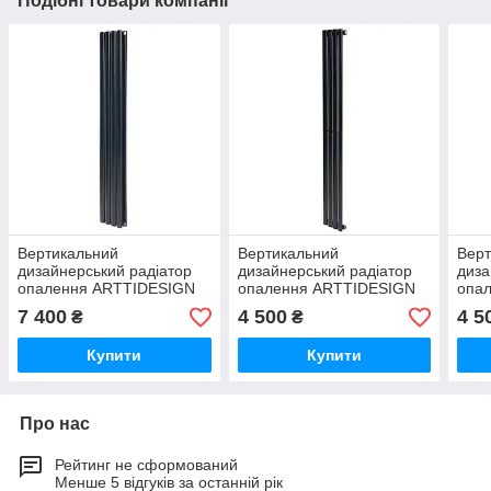
Подібні товари компанії
Вертикальний
Вертикальний
Верт
дизайнерський радіатор
дизайнерський радіатор
диза
опалення ARTTIDESIGN
опалення ARTTIDESIGN
опа
Rimini II 4/1500/236/50
Rimini 4/1500/236/50
Rimi
7 400
4 500
4 5
₴
₴
чорний матовий
чорний матовий
мат
Купити
Купити
Про нас
Рейтинг не сформований
Менше 5 відгуків за останній рік