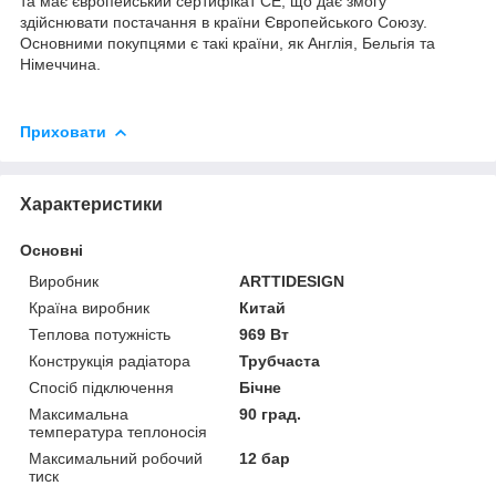
та має європейський сертифікат СЕ, що дає змогу
здійснювати постачання в країни Європейського Союзу.
Основними покупцями є такі країни, як Англія, Бельгія та
Німеччина.
Приховати
Характеристики
Основні
Виробник
ARTTIDESIGN
Країна виробник
Китай
Теплова потужність
969 Вт
Конструкція радіатора
Трубчаста
Спосіб підключення
Бічне
Максимальна
90 град.
температура теплоносія
Максимальний робочий
12 бар
тиск