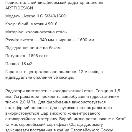
Горизонтальний дизайнерський радіатор опалення
ARTTIDESIGN
Модель Livorno II G 5/340/1600
Колір: білий матовий 9016
Матеріал: холоднокатана сталь.
Розмір: висота — 340 мм. ширина — 1600 мм.
Під'єднання нижне по бокам
Потужність: 1895 ватів.
Площа: 18 м2.
Гарантія: в централізоване опалення 12 місяців, в
індивідуальне опалення 36 місяців.
Радіатори виготовлені з холоднокатаної сталі. Товщина 1,5
мм. Усі радіатори проходять випробування гідростатичним
тиском 2,0 МПа. Для фарбування використовується
поліефірний порошок. Для внутрішніх стінок радіаторів
використовується шар високого концентрованого
антикорозійного матеріалу. Виробництво розташоване в Китаї
та має європейський сертифікат СЕ, що дає змогу
здійснювати постачання в країни Європейського Союзу.