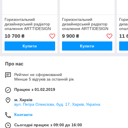
Горизонтальний
Горизонтальний
Гори
дизайнерський радіатор
дизайнерський радіатор
диза
опалення ARTTIDESIGN
опалення ARTTIDESIGN
опа
Livorno II G 5/340/1600
Livorno II G 5/340/1200/50
Livo
10 700
9 900
11 
₴
₴
чорний матовий
чорний матовий
чорн
Купити
Купити
Про нас
Рейтинг не сформований
Менше 5 відгуків за останній рік
Працює з 01.02.2019
м. Харків
вул. Петра Олексієва, буд. 17, Харків, Україна
Контакти
Сьогодні працює з 09:00 до 16:00