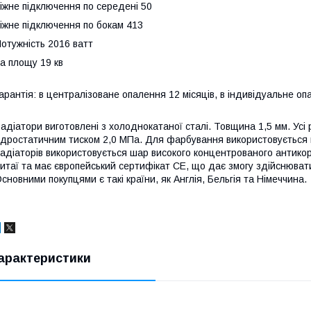
іжне підключення по середені 50
іжне підключення по бокам 413
отужність 2016 ватт
а площу 19 кв
арантія: в централізоване опалення 12 місяців, в індивідуальне оп
адіатори виготовлені з холоднокатаної сталі. Товщина 1,5 мм. Ус
ідростатичним тиском 2,0 МПа. Для фарбування використовується п
адіаторів використовується шар високого концентрованого антико
итаї та має європейський сертифікат СЕ, що дає змогу здійснюват
сновними покупцями є такі країни, як Англія, Бельгія та Німеччина.
арактеристики