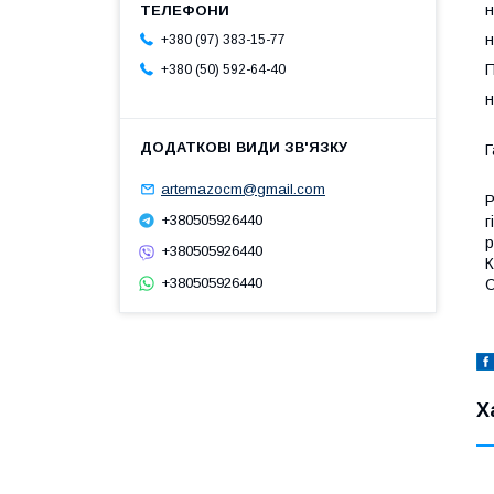
н
н
+380 (97) 383-15-77
П
+380 (50) 592-64-40
н
Г
artemazocm@gmail.com
Р
+380505926440
г
р
+380505926440
К
+380505926440
О
Х