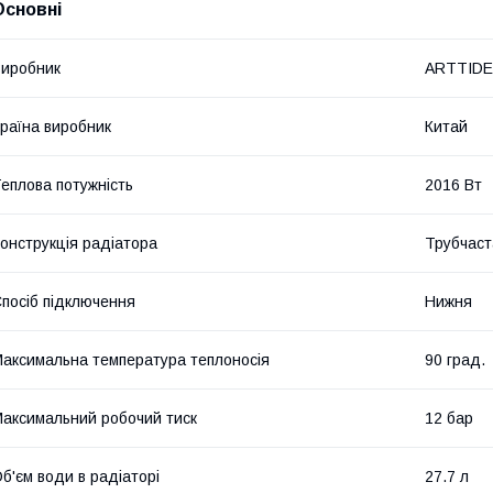
Основні
иробник
ARTTIDE
раїна виробник
Китай
еплова потужність
2016 Вт
онструкція радіатора
Трубчаст
посіб підключення
Нижня
аксимальна температура теплоносія
90 град.
аксимальний робочий тиск
12 бар
б'єм води в радіаторі
27.7 л