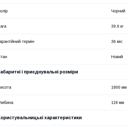
олір
Чорний
ага
39.9 кг
арантійний термін
36 міс
Стан
Новий
Габаритні і приєднувальні розміри
исота
1800 мм
либина
118 мм
Користувальницькі характеристики