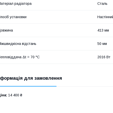
атеріал радіатора
Сталь
посіб установки
Настінни
Довжина
413 мм
іжшвидкісна відстань
50 мм
епловіддача Δt = 70 °C
2016 Вт
нформація для замовлення
іна:
14 400 ₴