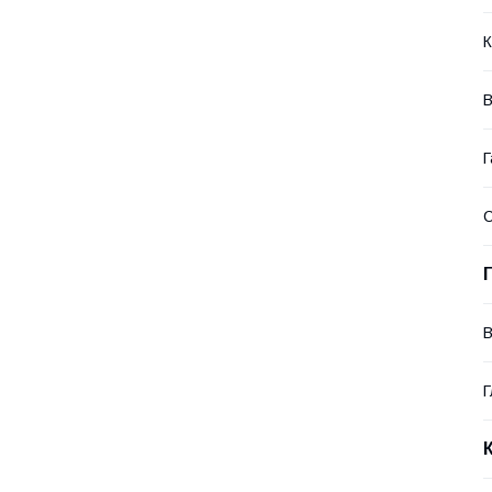
К
В
Г
В
Г