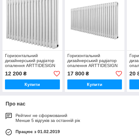
Горизонтальний
Горизонтальний
Гори
дизайнерський радіатор
дизайнерський радіатор
диза
опалення ARTTIDESIGN
опалення ARTTIDESIGN
опа
Bari III G 17/600/785/50
Bari III G 26/600/1190/50
Bari
12 200
17 800
20 
₴
₴
білий матовий
білий матовий
чорн
Купити
Купити
Про нас
Рейтинг не сформований
Менше 5 відгуків за останній рік
Працює з 01.02.2019