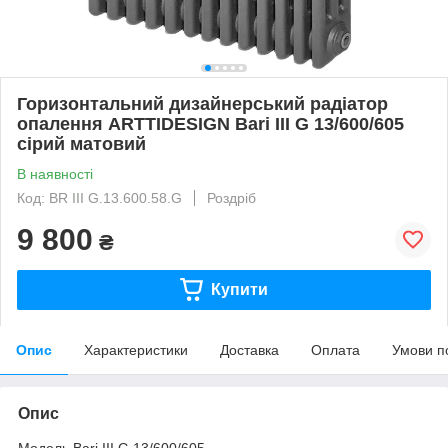
Горизонтальний дизайнерський радіатор
опалення ARTTIDESIGN Bari III G 13/600/605
сірий матовий
В наявності
Код: BR III G.13.600.58.G
Роздріб
9 800
₴
Купити
Опис
Характеристики
Доставка
Оплата
Умови п
Опис
Модель Bari III G 13/600/605