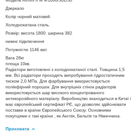
Дзеркало
Колір чорний матовий.
Холоднокатана сталь.
Розмір: висота 1800. ширина 382
нижнє підключення
Потужністю 1146 ват.
Вага 28кг
площа 10кв.
Радіатори виготовлені з холоднокатаної сталі. Товщина 1,5
мм. Всі радіатори проходять випробування гідростатичним
тиском 2,0 МПа. Для фарбування використовується
поліефірний порошок. Для внутрішніх стінок радіаторів
використовується шар високого концентрованого
антикорозійного матеріалу. Виробництво знаходиться в Китаї і
має європейський сертифікат РЄ, що дозволяє здійснювати
поставки в країни Європейського Союзу. Основними
покупцями є такі країни , як Англія, Бельгія та Німеччина.
Приховати