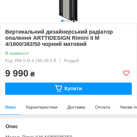
Вертикальний дизайнерський радіатор
опалення ARTTIDESIGN Rimini II M
4/1800/382/50 чорний матовий
В наявності
Код: RM II M.4.180.38.5.B
Роздріб
9 990
₴
Купити
Опис
Характеристики
Доставка
Оплата
Умови п
Опис
Модель Rimini II M 4/1800/382/50