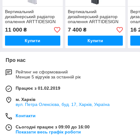
Вертикальний
Вертикальний
Верт
дизайнерський радіатор
дизайнерський радіатор
диза
опалення ARTTIDESIGN
опалення ARTTIDESIGN
опа
Rimini II 6/1800/354/50
Rimini II 4/1500/236/50
Rimi
11 000
7 400
16 
₴
₴
білий матовий
чорний матовий
сіри
Купити
Купити
Про нас
Рейтинг не сформований
Менше 5 відгуків за останній рік
Працює з 01.02.2019
м. Харків
вул. Петра Олексієва, буд. 17, Харків, Україна
Контакти
Сьогодні працює з 09:00 до 16:00
Показати весь графік роботи