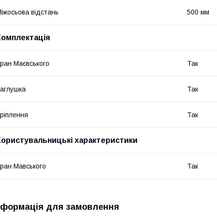
іжосьова відстань
500 мм
Комплектація
ран Маєвського
Так
аглушка
Так
ріплення
Так
Користувальницькі характеристики
ран Мавського
Так
нформація для замовлення