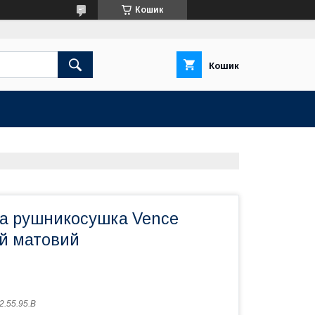
Кошик
Кошик
а рушникосушка Vence
ий матовий
2.55.95.B