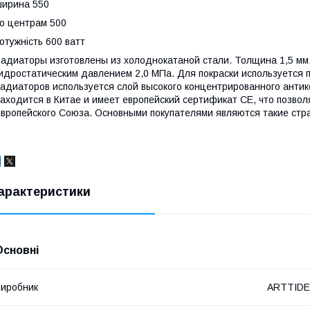
ирина 550
о центрам 500
отужність 600 ватт
адиаторы изготовлены из холоднокатаной стали. Толщина 1,5 мм
идростатическим давлением 2,0 МПа. Для покраски используется
адиаторов используется слой высокого концентрированного анти
аходится в Китае и имеет европейский сертификат СЕ, что позвол
вропейского Союза. Основными покупателями являются такие стран
арактеристики
Основні
иробник
ARTTIDE