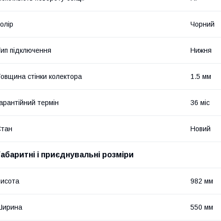
олір
Чорний
ип підключення
Нижня
овщина стінки колектора
1.5 мм
арантійний термін
36 міс
Стан
Новий
Габаритні і приєднувальні розміри
исота
982 мм
Ширина
550 мм