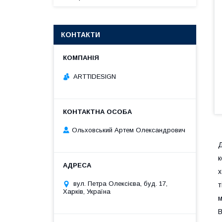
КОНТАКТИ
ARTTIDESIGN
Ольховський Артем Олександрович
Д
к
х
вул. Петра Олексієва, буд. 17,
т
Харків, Україна
м
В