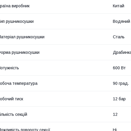
раїна виробник
Китай
ип рушникосушки
Водяний
атеріал рушникосушки
Сталь
орма рушникосушки
Драбинк
отужність
600 Вт
обоча температура
90 град.
обочий тиск
12 бар
ількість секцій
12
ожливість повороту секції
Ні