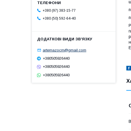
ш
п
+380 (97) 383-15-77
п
+380 (50) 592-64-40
Р
г
р
н
Е
artemazocm@gmail.com
+380505926440
+380505926440
+380505926440
Х
В