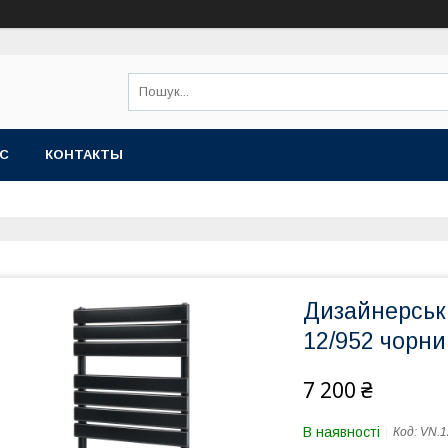
АС
КОНТАКТЫ
Дизайнерськ
12/952 чорн
7 200 ₴
В наявності
Код:
VN.1