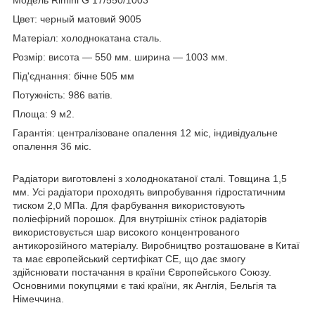
Цвет: черный матовий 9005
Матеріал: холоднокатана сталь.
Розмір: висота — 550 мм. ширина — 1003 мм.
Під'єднання: бічне 505 мм
Потужність: 986 ватів.
Площа: 9 м2.
Гарантія: централізоване опалення 12 міс, індивідуальне
опалення 36 міс.
Радіатори виготовлені з холоднокатаної сталі. Товщина 1,5
мм. Усі радіатори проходять випробування гідростатичним
тиском 2,0 МПа. Для фарбування використовують
поліефірний порошок. Для внутрішніх стінок радіаторів
використовується шар високого концентрованого
антикорозійного матеріалу. Виробництво розташоване в Китаї
та має європейський сертифікат СЕ, що дає змогу
здійснювати постачання в країни Європейського Союзу.
Основними покупцями є такі країни, як Англія, Бельгія та
Німеччина.