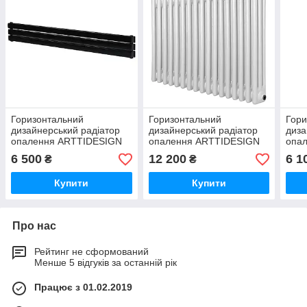
Горизонтальний
Горизонтальний
Гори
дизайнерський радіатор
дизайнерський радіатор
диза
опалення ARTTIDESIGN
опалення ARTTIDESIGN
опа
Livorno ІІ G 3/204/1600/50
Bari III G 17/600/785/50
Livo
6 500
12 200
6 1
₴
₴
чорний матовий
білий матовий
чорн
Купити
Купити
Про нас
Рейтинг не сформований
Менше 5 відгуків за останній рік
Працює з 01.02.2019