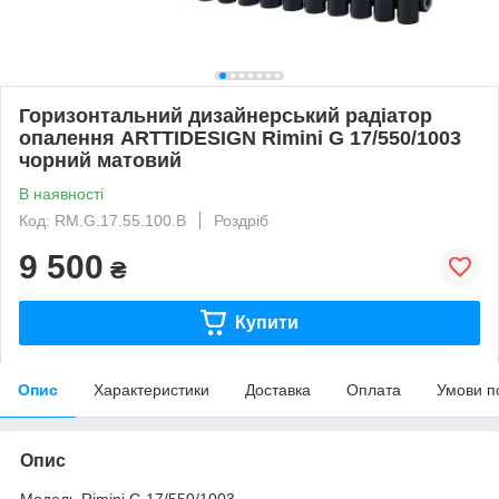
Горизонтальний дизайнерський радіатор
опалення ARTTIDESIGN Rimini G 17/550/1003
чорний матовий
В наявності
Код: RM.G.17.55.100.B
Роздріб
9 500
₴
Купити
Опис
Характеристики
Доставка
Оплата
Умови п
Опис
Модель Rimini G 17/550/1003